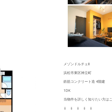
メゾンドルチェⅡ
浜松市東区神立町
鉄筋コンクリート造 4階建
1DK
当物件を詳しく知りたい方は
⇓ ⇓ ⇓ ⇓ ⇓