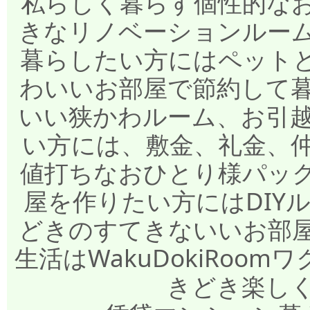
私らしく暮らす個性的な
きなリノベーションルー
暮らしたい方にはペット
わいいお部屋で節約して
いい狭かわルーム、お引
い方には、敷金、礼金、
値打ちなおひとり様パッ
屋を作りたい方にはDIY
どきのすてきないいお部
生活はWakuDokiRo
きどき楽し