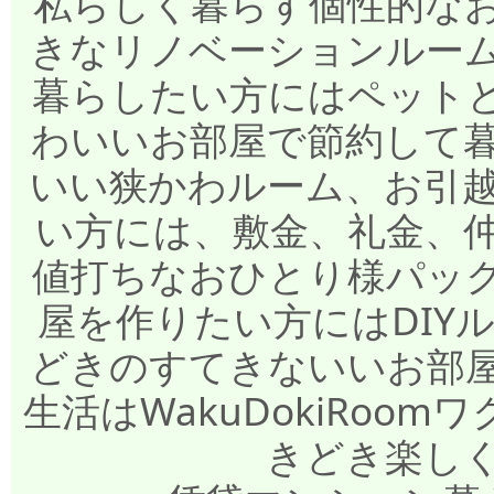
私らしく暮らす個性的な
きなリノベーションルー
暮らしたい方にはペット
わいいお部屋で節約して
いい狭かわルーム、お引
い方には、敷金、礼金、
値打ちなおひとり様パッ
屋を作りたい方にはDIY
どきのすてきないいお部
生活はWakuDokiRo
きどき楽し