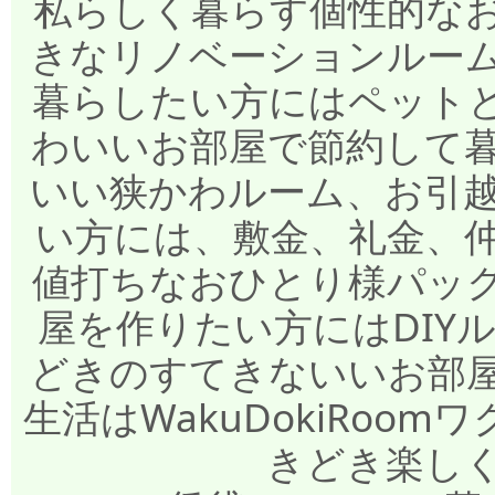
私らしく暮らす個性的な
きなリノベーションルー
暮らしたい方にはペット
わいいお部屋で節約して
いい狭かわルーム、お引
い方には、敷金、礼金、
値打ちなおひとり様パッ
屋を作りたい方にはDIY
どきのすてきないいお部
生活はWakuDokiRo
きどき楽し